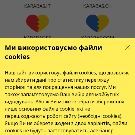
KARABAS.IT
KARABAS.CH
KARABAS.ES
KARABAS.COM
Ми використовуємо файли
cookies
KARABAS.CZ
KARABAS.DK
Наш сайт використовує файли cookies, що дозволяє
нам збирати дані про статистику перегляду
сторінок та для покращення наших послуг. Ми
також запам’ятовуємо Ваш вибір для майбутніх
відвідувань. Або ж Ви можете обрати збереження
KARABAS.CO
лише основних файлів cookie, які не
перешкоджають роботі сайту (необхідні cookies).
Якщо Ви не оберете жоден з двох варіантів, файли
КОНТАКТИ
cookies не будуть застосовуватись, але банер