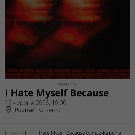
ul. GĘSIA, 8/205, KRAKÓW, kod 31-535
SERVICES
Доставка та оплата
Мапа сайту
О НАС
Організаторам
Логотип на афіши
Про компанію
Публічна оферта
2766173101
I Hate Myself Because
12 червня 2026, 19:00
Poznań
,
w_sercu
I Hate Myself Because to muzyka pełna
офіційний